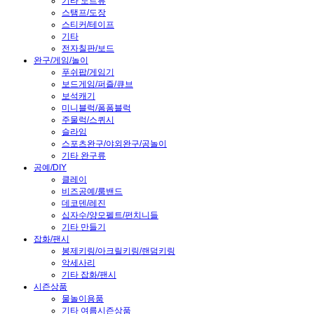
기타 노트류
스탬프/도장
스티커/테이프
기타
전자칠판/보드
완구/게임/놀이
푸쉬팝/게임기
보드게임/퍼즐/큐브
보석캐기
미니블럭/폼폼블럭
주물럭/스퀴시
슬라임
스포츠완구/야외완구/공놀이
기타 완구류
공예/DIY
클레이
비즈공예/룸밴드
데코덴/레진
십자수/양모펠트/펀치니들
기타 만들기
잡화/팬시
봉제키링/아크릴키링/랜덤키링
악세사리
기타 잡화/팬시
시즌상품
물놀이용품
기타 여름시즌상품