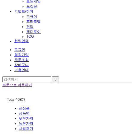
보드게임
포켓몬
키덜트/취미
피규어
프라모델
건담
캔디토이
TCG
협력업체
로그인
회원가입
주문조회
장바구니
이용안내
본문으로 이동하기
Total
408
개
신상품
상품명
낮은가격
높은가격
사용후기