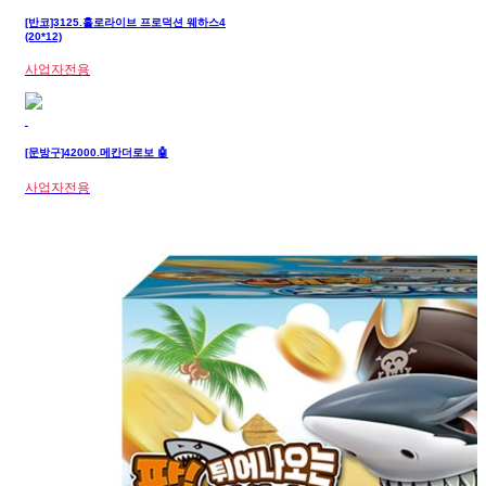
[반코]3125.홀로라이브 프로덕션 웨하스4
(20*12)
사업자전용
[문방구]42000.메칸더로보 🤖
사업자전용