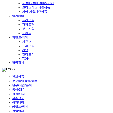
눈썰매/썰매장비/눈집게
크리스마스 시즌상품
기타 겨울시즌상품
아카데미
프라모델
과학교재
보드게임
포켓몬
키덜트/취미
피규어
프라모델
건담
캔디토이
TCG
협력업체
전체상품
문구/학용품/준비물
완구/게임/놀이
공예/DIY
잡화/팬시
시즌상품
아카데미
키덜트/취미
협력업체