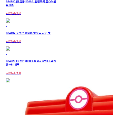
S24180 [포켓몬]25000. 말랑콕콕 몬스터볼
피카츄
사업자전용
S24197 포켓몬 캡슐뽑기(New ver.) 💖
사업자전용
S24029 [포켓몬]89000.놀이공원Vol.2-리자
몽 바이킹🧡
사업자전용