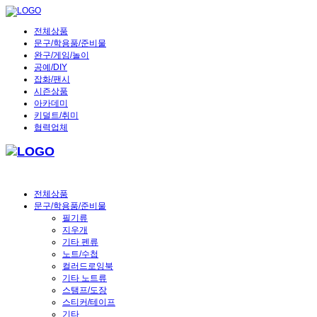
전체상품
문구/학용품/준비물
완구/게임/놀이
공예/DIY
잡화/팬시
시즌상품
아카데미
키덜트/취미
협력업체
전체상품
문구/학용품/준비물
필기류
지우개
기타 펜류
노트/수첩
컬러드로잉북
기타 노트류
스탬프/도장
스티커/테이프
기타