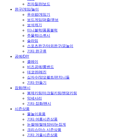
전자칠판/보드
완구/게임/놀이
푸쉬팝/게임기
보드게임/퍼즐/큐브
보석캐기
미니블럭/폼폼블럭
주물럭/스퀴시
슬라임
스포츠완구/야외완구/공놀이
기타 완구류
공예/DIY
클레이
비즈공예/룸밴드
데코덴/레진
십자수/양모펠트/펀치니들
기타 만들기
잡화/팬시
봉제키링/아크릴키링/랜덤키링
악세사리
기타 잡화/팬시
시즌상품
물놀이용품
기타 여름시즌상품
눈썰매/썰매장비/눈집게
크리스마스 시즌상품
기타 겨울시즌상품