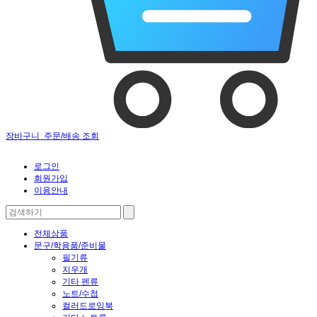
장바구니
주문/배송 조회
로그인
회원가입
이용안내
전체상품
문구/학용품/준비물
필기류
지우개
기타 펜류
노트/수첩
컬러드로잉북