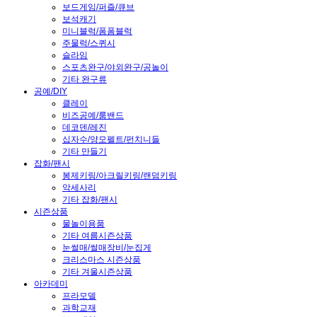
보드게임/퍼즐/큐브
보석캐기
미니블럭/폼폼블럭
주물럭/스퀴시
슬라임
스포츠완구/야외완구/공놀이
기타 완구류
공예/DIY
클레이
비즈공예/룸밴드
데코덴/레진
십자수/양모펠트/펀치니들
기타 만들기
잡화/팬시
봉제키링/아크릴키링/랜덤키링
악세사리
기타 잡화/팬시
시즌상품
물놀이용품
기타 여름시즌상품
눈썰매/썰매장비/눈집게
크리스마스 시즌상품
기타 겨울시즌상품
아카데미
프라모델
과학교재