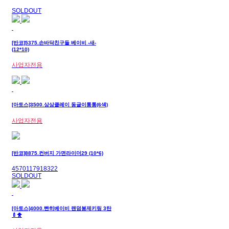
SOLDOUT
[반코]5375.손바닥친구들 베이비 -새-
(12*10)
사업자전용
[아토스]3500.상상클레이 동글이통통(6색)
사업자전용
[반코]8875.컨버지 가면라이더29 (10*6)
4570117918322
SOLDOUT
[아토스]4000.빤히베이비 랜덤봉제키링 3탄
🍼🐥