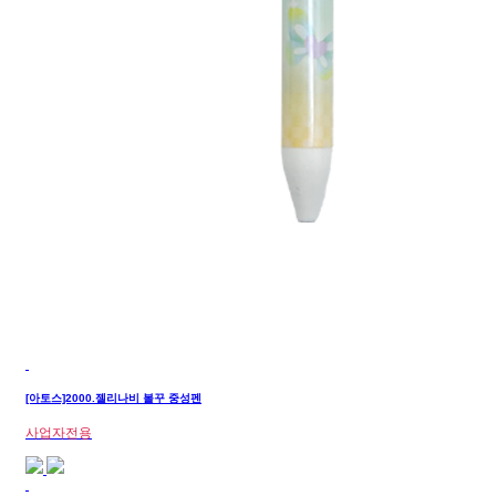
[아토스]2000.젤리나비 볼꾸 중성펜
사업자전용