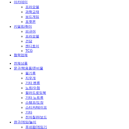
아카데미
프라모델
과학교재
보드게임
포켓몬
키덜트/취미
피규어
프라모델
건담
캔디토이
TCG
협력업체
전체상품
문구/학용품/준비물
필기류
지우개
기타 펜류
노트/수첩
컬러드로잉북
기타 노트류
스탬프/도장
스티커/테이프
기타
전자칠판/보드
완구/게임/놀이
푸쉬팝/게임기