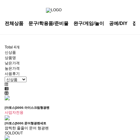
전체상품
문구/학용품/준비물
완구/게임/놀이
공예/DIY
잡
Total
4
개
신상품
상품명
낮은가격
높은가격
사용후기
[아토스]3000.아이스크림형광펜
사업자전용
[아토스]5000.문어형광펜세트
깜찍한 줄줄이 문어 형광펜
SOLDOUT