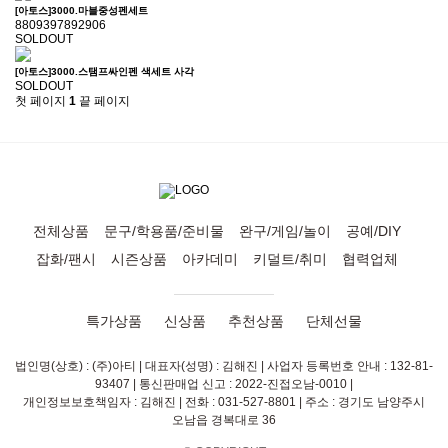
[아토스]3000.마블중성펜세트
8809397892906
SOLDOUT
[아토스]3000.스탬프싸인펜 색세트 사각
SOLDOUT
첫 페이지
1
끝 페이지
전체상품
문구/학용품/준비물
완구/게임/놀이
공예/DIY
잡화/팬시
시즌상품
아카데미
키덜트/취미
협력업체
특가상품
신상품
추천상품
단체선물
법인명(상호) : (주)아티 | 대표자(성명) : 김해진 | 사업자 등록번호 안내 : 132-81-
93407 | 통신판매업 신고 : 2022-진접오남-0010 |
개인정보보호책임자 : 김해진 | 전화 : 031-527-8801 | 주소 : 경기도 남양주시
오남읍 경복대로 36