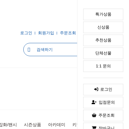
특가상품
신상품
로그인
회원가입
주문조회
장바구니
이용안내
추천상품
단체선물
1:1 문의
로그인
입점문의
주문조회
잡화/팬시
시즌상품
아카데미
키덜트/취미
협력업체
장바구니