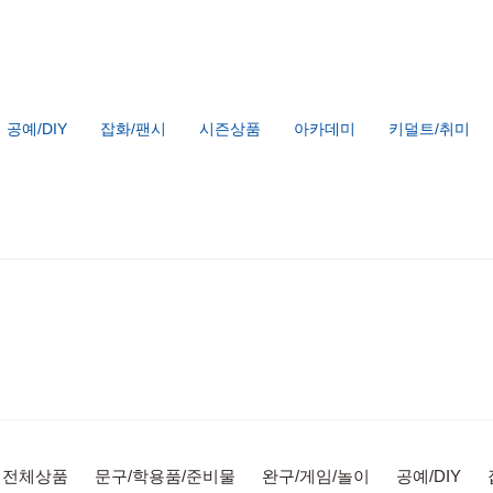
공예/DIY
잡화/팬시
시즌상품
아카데미
키덜트/취미
전체상품
문구/학용품/준비물
완구/게임/놀이
공예/DIY