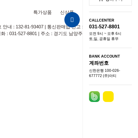
특가상품
신상품
추천상품
단체선물
CALLCENTER
 : 132-81-93407 | 통신판매업 신고 : 2022-진접오남-0010 |
031-527-8801
: 031-527-8801 | 주소 : 경기도 남양주시 오남읍 경복대로 36
오전 9시 ~ 오후 6시
토,일, 공휴일 휴무
© COPYRIGHT
BANK ACCOUNT
계좌번호
신한은행 100-026-
677772 (주)아티