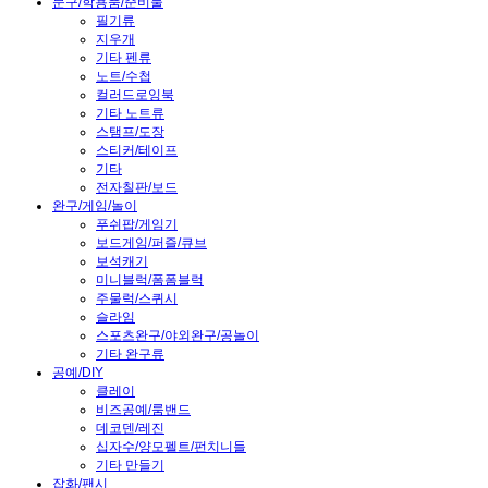
문구/학용품/준비물
필기류
지우개
기타 펜류
노트/수첩
컬러드로잉북
기타 노트류
스탬프/도장
스티커/테이프
기타
전자칠판/보드
완구/게임/놀이
푸쉬팝/게임기
보드게임/퍼즐/큐브
보석캐기
미니블럭/폼폼블럭
주물럭/스퀴시
슬라임
스포츠완구/야외완구/공놀이
기타 완구류
공예/DIY
클레이
비즈공예/룸밴드
데코덴/레진
십자수/양모펠트/펀치니들
기타 만들기
잡화/팬시