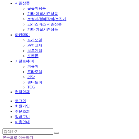
시즌상품
물놀이용품
기타 여름시즌상품
눈썰매/썰매장비/눈집게
크리스마스 시즌상품
기타 겨울시즌상품
아카데미
프라모델
과학교재
보드게임
포켓몬
키덜트/취미
피규어
프라모델
건담
캔디토이
TCG
협력업체
로그인
회원가입
주문조회
장바구니
이용안내
본문으로 이동하기