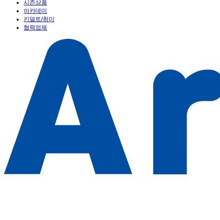
시즌상품
아카데미
키덜트/취미
협력업체