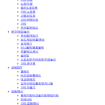
노트/수첩
컬러드로잉북
기타 노트류
스탬프/도장
스티커/테이프
기타
전자칠판/보드
완구/게임/놀이
푸쉬팝/게임기
보드게임/퍼즐/큐브
보석캐기
미니블럭/폼폼블럭
주물럭/스퀴시
슬라임
스포츠완구/야외완구/공놀이
기타 완구류
공예/DIY
클레이
비즈공예/룸밴드
데코덴/레진
십자수/양모펠트/펀치니들
기타 만들기
잡화/팬시
봉제키링/아크릴키링/랜덤키링
악세사리
기타 잡화/팬시