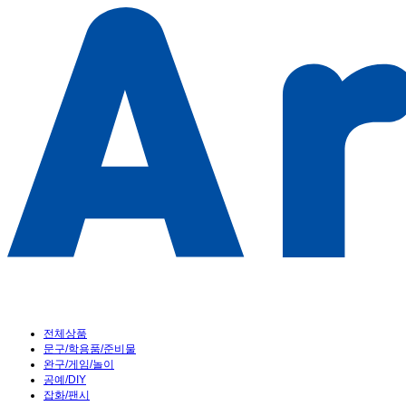
전체상품
문구/학용품/준비물
완구/게임/놀이
공예/DIY
잡화/팬시