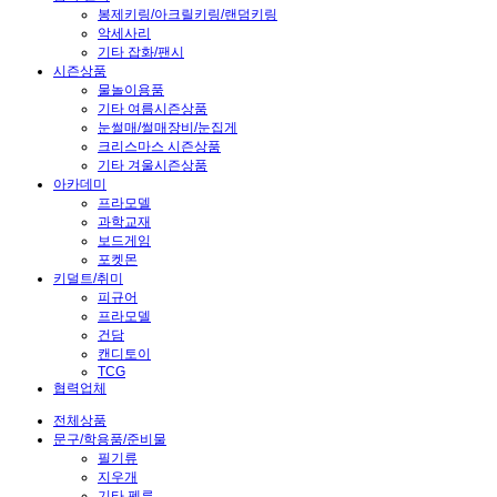
봉제키링/아크릴키링/랜덤키링
악세사리
기타 잡화/팬시
시즌상품
물놀이용품
기타 여름시즌상품
눈썰매/썰매장비/눈집게
크리스마스 시즌상품
기타 겨울시즌상품
아카데미
프라모델
과학교재
보드게임
포켓몬
키덜트/취미
피규어
프라모델
건담
캔디토이
TCG
협력업체
전체상품
문구/학용품/준비물
필기류
지우개
기타 펜류