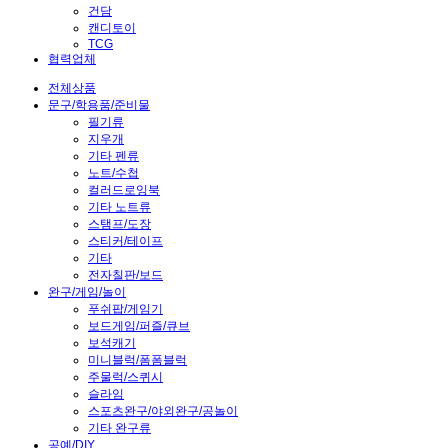
건담
캔디토이
TCG
협력업체
전체상품
문구/학용품/준비물
필기류
지우개
기타 펜류
노트/수첩
컬러드로잉북
기타 노트류
스탬프/도장
스티커/테이프
기타
전자칠판/보드
완구/게임/놀이
푸쉬팝/게임기
보드게임/퍼즐/큐브
보석캐기
미니블럭/폼폼블럭
주물럭/스퀴시
슬라임
스포츠완구/야외완구/공놀이
기타 완구류
공예/DIY