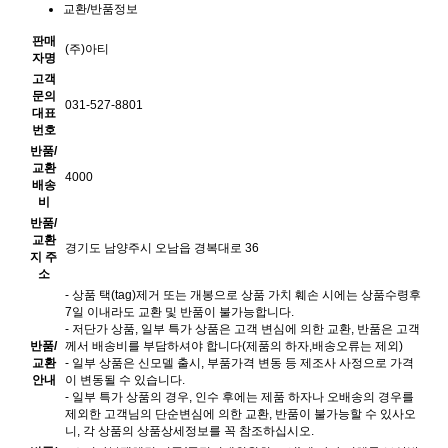
교환/반품정보
판매
(주)아티
자명
고객
문의
031-527-8801
대표
번호
반품/
교환
4000
배송
비
반품/
교환
경기도 남양주시 오남읍 경복대로 36
지 주
소
- 상품 택(tag)제거 또는 개봉으로 상품 가치 훼손 시에는 상품수령후
7일 이내라도 교환 및 반품이 불가능합니다.
- 저단가 상품, 일부 특가 상품은 고객 변심에 의한 교환, 반품은 고객
반품/
께서 배송비를 부담하셔야 합니다(제품의 하자,배송오류는 제외)
교환
- 일부 상품은 신모델 출시, 부품가격 변동 등 제조사 사정으로 가격
안내
이 변동될 수 있습니다.
- 일부 특가 상품의 경우, 인수 후에는 제품 하자나 오배송의 경우를
제외한 고객님의 단순변심에 의한 교환, 반품이 불가능할 수 있사오
니, 각 상품의 상품상세정보를 꼭 참조하십시오.