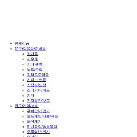
전체상품
문구/학용품/준비물
필기류
지우개
기타 펜류
노트/수첩
컬러드로잉북
기타 노트류
스탬프/도장
스티커/테이프
기타
전자칠판/보드
완구/게임/놀이
푸쉬팝/게임기
보드게임/퍼즐/큐브
보석캐기
미니블럭/폼폼블럭
주물럭/스퀴시