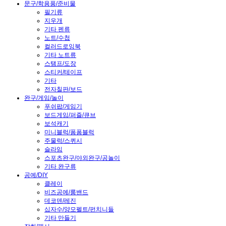
문구/학용품/준비물
필기류
지우개
기타 펜류
노트/수첩
컬러드로잉북
기타 노트류
스탬프/도장
스티커/테이프
기타
전자칠판/보드
완구/게임/놀이
푸쉬팝/게임기
보드게임/퍼즐/큐브
보석캐기
미니블럭/폼폼블럭
주물럭/스퀴시
슬라임
스포츠완구/야외완구/공놀이
기타 완구류
공예/DIY
클레이
비즈공예/룸밴드
데코덴/레진
십자수/양모펠트/펀치니들
기타 만들기