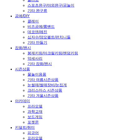
슬라임
스포츠완구/야외완구/공놀이
기타 완구류
공예/DIY
클레이
비즈공예/룸밴드
데코덴/레진
십자수/양모펠트/펀치니들
기타 만들기
잡화/팬시
봉제키링/아크릴키링/랜덤키링
악세사리
기타 잡화/팬시
시즌상품
물놀이용품
기타 여름시즌상품
눈썰매/썰매장비/눈집게
크리스마스 시즌상품
기타 겨울시즌상품
아카데미
프라모델
과학교재
보드게임
포켓몬
키덜트/취미
피규어
프라모델