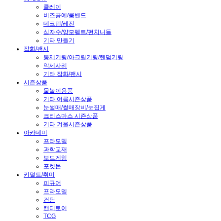
클레이
비즈공예/룸밴드
데코덴/레진
십자수/양모펠트/펀치니들
기타 만들기
잡화/팬시
봉제키링/아크릴키링/랜덤키링
악세사리
기타 잡화/팬시
시즌상품
물놀이용품
기타 여름시즌상품
눈썰매/썰매장비/눈집게
크리스마스 시즌상품
기타 겨울시즌상품
아카데미
프라모델
과학교재
보드게임
포켓몬
키덜트/취미
피규어
프라모델
건담
캔디토이
TCG