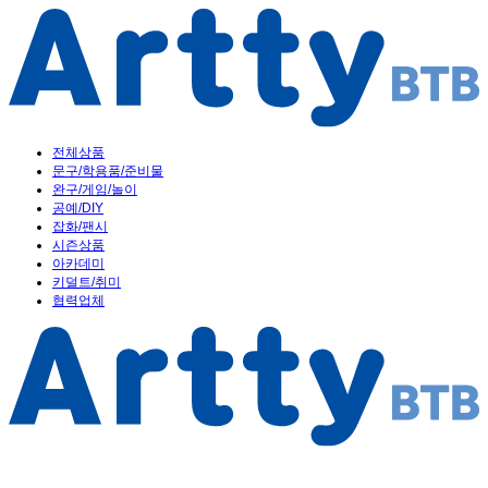
전체상품
문구/학용품/준비물
완구/게임/놀이
공예/DIY
잡화/팬시
시즌상품
아카데미
키덜트/취미
협력업체