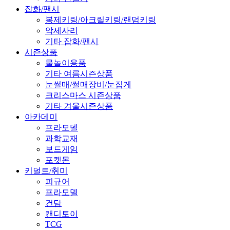
잡화/팬시
봉제키링/아크릴키링/랜덤키링
악세사리
기타 잡화/팬시
시즌상품
물놀이용품
기타 여름시즌상품
눈썰매/썰매장비/눈집게
크리스마스 시즌상품
기타 겨울시즌상품
아카데미
프라모델
과학교재
보드게임
포켓몬
키덜트/취미
피규어
프라모델
건담
캔디토이
TCG