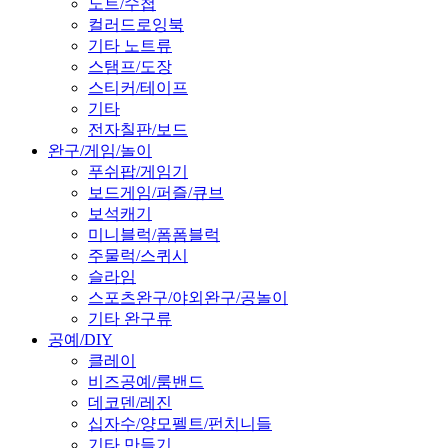
노트/수첩
컬러드로잉북
기타 노트류
스탬프/도장
스티커/테이프
기타
전자칠판/보드
완구/게임/놀이
푸쉬팝/게임기
보드게임/퍼즐/큐브
보석캐기
미니블럭/폼폼블럭
주물럭/스퀴시
슬라임
스포츠완구/야외완구/공놀이
기타 완구류
공예/DIY
클레이
비즈공예/룸밴드
데코덴/레진
십자수/양모펠트/펀치니들
기타 만들기