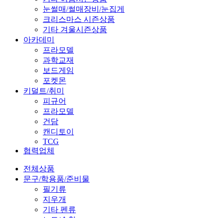
눈썰매/썰매장비/눈집게
크리스마스 시즌상품
기타 겨울시즌상품
아카데미
프라모델
과학교재
보드게임
포켓몬
키덜트/취미
피규어
프라모델
건담
캔디토이
TCG
협력업체
전체상품
문구/학용품/준비물
필기류
지우개
기타 펜류