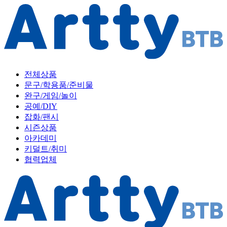
전체상품
문구/학용품/준비물
완구/게임/놀이
공예/DIY
잡화/팬시
시즌상품
아카데미
키덜트/취미
협력업체