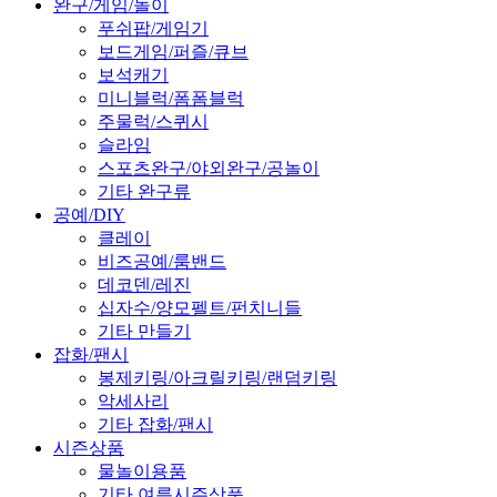
완구/게임/놀이
푸쉬팝/게임기
보드게임/퍼즐/큐브
보석캐기
미니블럭/폼폼블럭
주물럭/스퀴시
슬라임
스포츠완구/야외완구/공놀이
기타 완구류
공예/DIY
클레이
비즈공예/룸밴드
데코덴/레진
십자수/양모펠트/펀치니들
기타 만들기
잡화/팬시
봉제키링/아크릴키링/랜덤키링
악세사리
기타 잡화/팬시
시즌상품
물놀이용품
기타 여름시즌상품