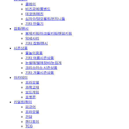
클레이
비즈공예/룸밴드
데코덴/레진
십자수/양모펠트/펀치니들
기타 만들기
잡화/팬시
봉제키링/아크릴키링/랜덤키링
악세사리
기타 잡화/팬시
시즌상품
물놀이용품
기타 여름시즌상품
눈썰매/썰매장비/눈집게
크리스마스 시즌상품
기타 겨울시즌상품
아카데미
프라모델
과학교재
보드게임
포켓몬
키덜트/취미
피규어
프라모델
건담
캔디토이
TCG