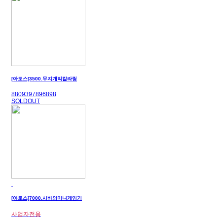
[아토스]3500.무지개빅칼라링
8809397896898
SOLDOUT
[아토스]7000.시바의미니게임기
사업자전용