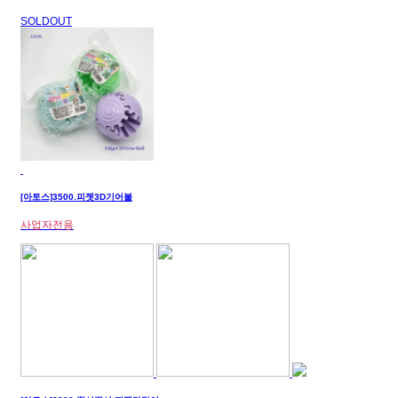
SOLDOUT
[아토스]3500.피젯3D기어볼
사업자전용