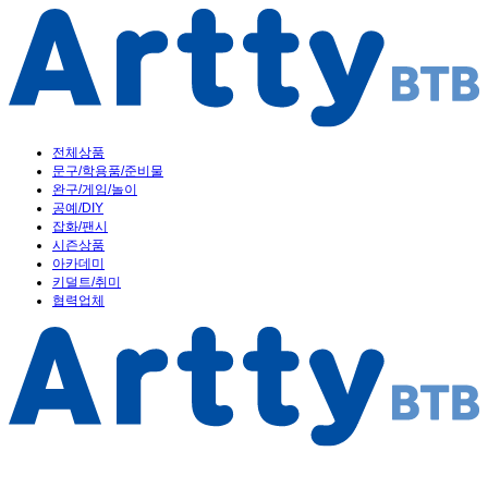
전체상품
문구/학용품/준비물
완구/게임/놀이
공예/DIY
잡화/팬시
시즌상품
아카데미
키덜트/취미
협력업체