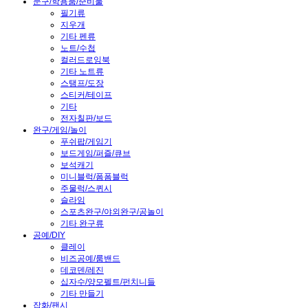
문구/학용품/준비물
필기류
지우개
기타 펜류
노트/수첩
컬러드로잉북
기타 노트류
스탬프/도장
스티커/테이프
기타
전자칠판/보드
완구/게임/놀이
푸쉬팝/게임기
보드게임/퍼즐/큐브
보석캐기
미니블럭/폼폼블럭
주물럭/스퀴시
슬라임
스포츠완구/야외완구/공놀이
기타 완구류
공예/DIY
클레이
비즈공예/룸밴드
데코덴/레진
십자수/양모펠트/펀치니들
기타 만들기
잡화/팬시