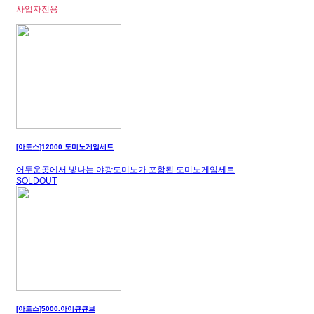
사업자전용
[아토스]12000.도미노게임세트
어두운곳에서 빛나는 야광도미노가 포함된 도미노게임세트
SOLDOUT
[아토스]5000.아이큐큐브