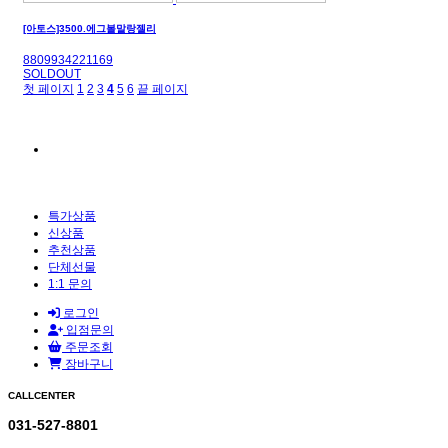
[아토스]3500.에그볼말랑젤리
8809934221169
SOLDOUT
첫 페이지
1
2
3
4
5
6
끝 페이지
특가상품
신상품
추천상품
단체선물
1:1 문의
로그인
입점문의
주문조회
장바구니
CALLCENTER
031-527-8801