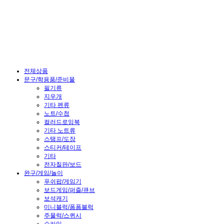
전체상품
문구/학용품/준비물
필기류
지우개
기타 펜류
노트/수첩
컬러드로잉북
기타 노트류
스탬프/도장
스티커/테이프
기타
전자칠판/보드
완구/게임/놀이
푸쉬팝/게임기
보드게임/퍼즐/큐브
보석캐기
미니블럭/폼폼블럭
주물럭/스퀴시