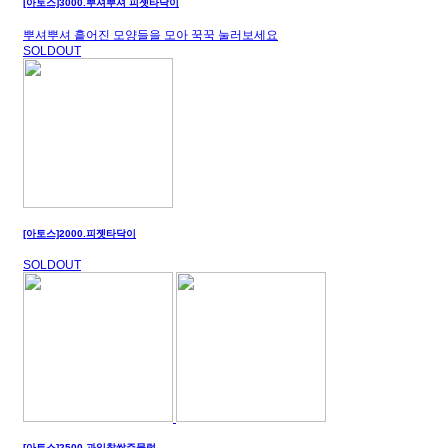
[아토스]3000.뿌셔뿌셔 피젯타닥이
뿌셔뿌셔 흩어진 모양들을 모아 꾹꾹 눌러보세요
SOLDOUT
[아토스]2000.피젯타닥이
SOLDOUT
[아토스]2500.과일찹쌀주물럭