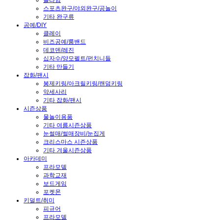
슬라임
스포츠완구/야외완구/공놀이
기타 완구류
공예/DIY
클레이
비즈공예/룸밴드
데코덴/레진
십자수/양모펠트/펀치니들
기타 만들기
잡화/팬시
봉제키링/아크릴키링/랜덤키링
악세사리
기타 잡화/팬시
시즌상품
물놀이용품
기타 여름시즌상품
눈썰매/썰매장비/눈집게
크리스마스 시즌상품
기타 겨울시즌상품
아카데미
프라모델
과학교재
보드게임
포켓몬
키덜트/취미
피규어
프라모델