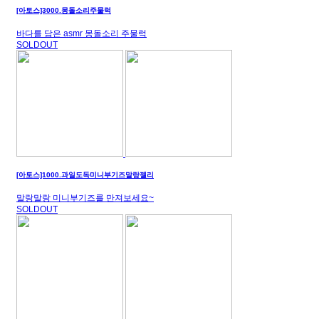
[아토스]3000.몽돌소리주물럭
바다를 담은 asmr 몽돌소리 주물럭
SOLDOUT
[아토스]1000.과일도독미니부기즈말랑젤리
말랑말랑 미니부기즈를 만져보세요~
SOLDOUT