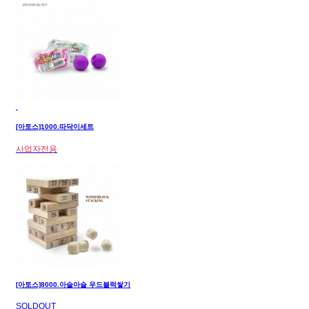
[아토스]1000.따닥이세트
사업자전용
[아토스]8000.아슬아슬 우드블럭쌓기
SOLDOUT