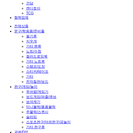
건담
캔디토이
TCG
협력업체
전체상품
문구/학용품/준비물
필기류
지우개
기타 펜류
노트/수첩
컬러드로잉북
기타 노트류
스탬프/도장
스티커/테이프
기타
전자칠판/보드
완구/게임/놀이
푸쉬팝/게임기
보드게임/퍼즐/큐브
보석캐기
미니블럭/폼폼블럭
주물럭/스퀴시
슬라임
스포츠완구/야외완구/공놀이
기타 완구류
공예/DIY