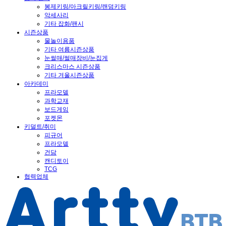
봉제키링/아크릴키링/랜덤키링
악세사리
기타 잡화/팬시
시즌상품
물놀이용품
기타 여름시즌상품
눈썰매/썰매장비/눈집게
크리스마스 시즌상품
기타 겨울시즌상품
아카데미
프라모델
과학교재
보드게임
포켓몬
키덜트/취미
피규어
프라모델
건담
캔디토이
TCG
협력업체