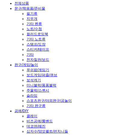
전체상품
문구/학용품/준비물
필기류
지우개
기타 펜류
노트/수첩
컬러드로잉북
기타 노트류
스탬프/도장
스티커/테이프
기타
전자칠판/보드
완구/게임/놀이
푸쉬팝/게임기
보드게임/퍼즐/큐브
보석캐기
미니블럭/폼폼블럭
주물럭/스퀴시
슬라임
스포츠완구/야외완구/공놀이
기타 완구류
공예/DIY
클레이
비즈공예/룸밴드
데코덴/레진
십자수/양모펠트/펀치니들