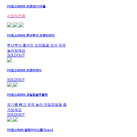
[아토스]3500.피젯3D기어볼
사업자전용
[아토스]3000.뿌셔뿌셔 피젯타닥이
뿌셔뿌셔 흩어진 모양들을 모아 꾹꾹
눌러보세요
SOLDOUT
[아토스]2000.피젯타닥이
SOLDOUT
[아토스]2500.과일찹쌀주물럭
공기를 빼고 꾹꾹 눌러 과일찹쌀을 즐
겨보세요
SOLDOUT
[아토스]500.말랑아이스뽑기ver.2