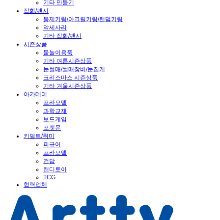
기타 만들기
잡화/팬시
봉제키링/아크릴키링/랜덤키링
악세사리
기타 잡화/팬시
시즌상품
물놀이용품
기타 여름시즌상품
눈썰매/썰매장비/눈집게
크리스마스 시즌상품
기타 겨울시즌상품
아카데미
프라모델
과학교재
보드게임
포켓몬
키덜트/취미
피규어
프라모델
건담
캔디토이
TCG
협력업체