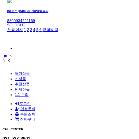
[아토스]3500.에그볼말랑젤리
8809934221169
SOLDOUT
첫 페이지
1
2
3
4
5
6
끝 페이지
특가상품
신상품
추천상품
단체선물
1:1 문의
로그인
입점문의
주문조회
장바구니
CALLCENTER
031-527-8801