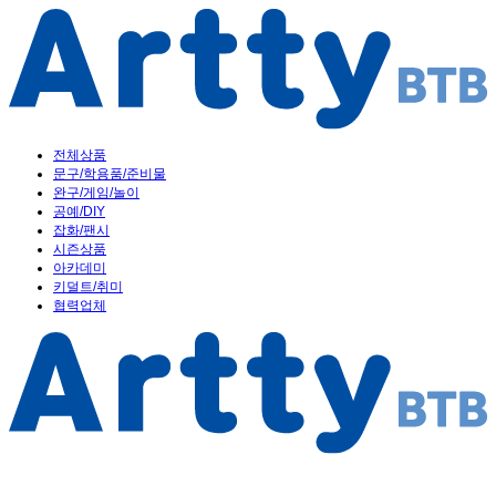
전체상품
문구/학용품/준비물
완구/게임/놀이
공예/DIY
잡화/팬시
시즌상품
아카데미
키덜트/취미
협력업체