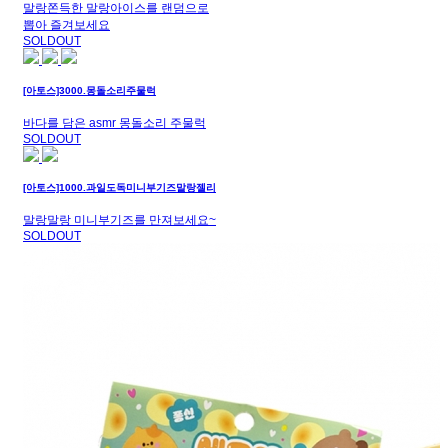
말랑쫀득한 말랑아이스를 랜덤으로
뽑아 즐겨보세요
SOLDOUT
[아토스]3000.몽돌소리주물럭
바다를 담은 asmr 몽돌소리 주물럭
SOLDOUT
[아토스]1000.과일도독미니부기즈말랑젤리
말랑말랑 미니부기즈를 만져보세요~
SOLDOUT