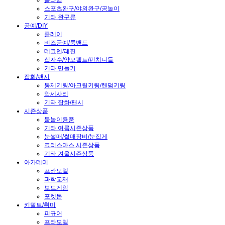
슬라임
스포츠완구/야외완구/공놀이
기타 완구류
공예/DIY
클레이
비즈공예/룸밴드
데코덴/레진
십자수/양모펠트/펀치니들
기타 만들기
잡화/팬시
봉제키링/아크릴키링/랜덤키링
악세사리
기타 잡화/팬시
시즌상품
물놀이용품
기타 여름시즌상품
눈썰매/썰매장비/눈집게
크리스마스 시즌상품
기타 겨울시즌상품
아카데미
프라모델
과학교재
보드게임
포켓몬
키덜트/취미
피규어
프라모델