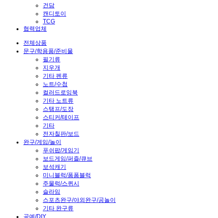
건담
캔디토이
TCG
협력업체
전체상품
문구/학용품/준비물
필기류
지우개
기타 펜류
노트/수첩
컬러드로잉북
기타 노트류
스탬프/도장
스티커/테이프
기타
전자칠판/보드
완구/게임/놀이
푸쉬팝/게임기
보드게임/퍼즐/큐브
보석캐기
미니블럭/폼폼블럭
주물럭/스퀴시
슬라임
스포츠완구/야외완구/공놀이
기타 완구류
공예/DIY