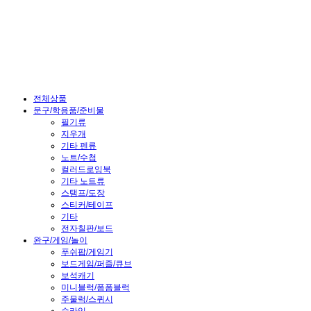
전체상품
문구/학용품/준비물
필기류
지우개
기타 펜류
노트/수첩
컬러드로잉북
기타 노트류
스탬프/도장
스티커/테이프
기타
전자칠판/보드
완구/게임/놀이
푸쉬팝/게임기
보드게임/퍼즐/큐브
보석캐기
미니블럭/폼폼블럭
주물럭/스퀴시