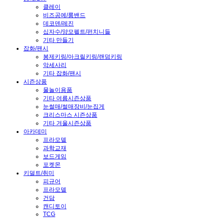
클레이
비즈공예/룸밴드
데코덴/레진
십자수/양모펠트/펀치니들
기타 만들기
잡화/팬시
봉제키링/아크릴키링/랜덤키링
악세사리
기타 잡화/팬시
시즌상품
물놀이용품
기타 여름시즌상품
눈썰매/썰매장비/눈집게
크리스마스 시즌상품
기타 겨울시즌상품
아카데미
프라모델
과학교재
보드게임
포켓몬
키덜트/취미
피규어
프라모델
건담
캔디토이
TCG